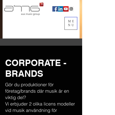
ME
NU
CORPORATE -
BRANDS
Gör du produktioner för
företag/brands där musik är en
viktig del?
Vi erbjuder 2 olika licens modeller
vid musik användning för