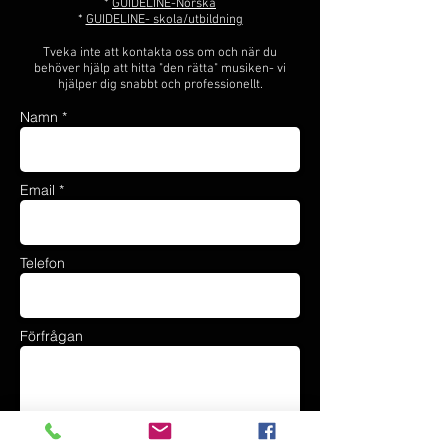
*
GUIDELINE-Norska
*
GUIDELINE- skola/utbildning
Tveka inte att kontakta oss om och när du
behöver hjälp att hitta "den rätta" musiken- vi
hjälper dig snabbt och professionellt.
Namn *
Email *
Telefon
Förfrågan