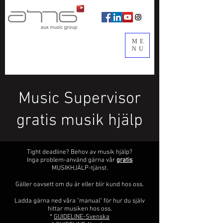
ME
NU
Music Supervisor
gratis musik hjälp
Tight deadline? Behov av musik hjälp?
Inga problem-använd gärna vår
gratis
MUSIKHJÄLP-tjänst.
Gäller oavsett om du är eller blir kund hos oss.
Ladda gärna ned våra "manual" för hur du själv
hittar musiken hos oss.
*
GUIDELINE-Svenska​