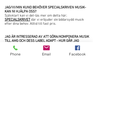
JAG/VI/MIN KUND BEHÖVER SPECIALSKRIVEN MUSIK-
KAN NI HJÄLPA OSS?
Självklart kan vi det-läs mer om detta här;
SPECIALSKRIVET
där vi erbjuder skräddarsydd musik
efter dina behov. Alltid till fast pris.
JAG ÄR INTRESSERAD AV ATT GÖRA/KOMPONERA MUSIK
TILL AMG OCH DESS LABEL ADAPT - HUR GÅR JAG
TILLVÄGA?
Toppen!
klicka här
för att börja din musik resa.
(observera! Vi tar endast emot ansökningar från
Phone
Email
Facebook
Skandinaviska kompositörer/artister.)
Utförande rättigheter (Perf)
Det ligger på ditt ansvar som Producent att distribuera en
kopia på rapporten/cuesheet till din klient- detta oavsett
om produktionen ska visas offentligt (ex TV) eller inte. För
att få kontakt med det gällande utförande sällskapet i
Norden/Baltiska staterna-se nedan kontakt detaljer;
STIM
(Sweden)
www.stim.se
TONO (Norway)
www.tono.no
KODA (Denmark)
www.koda.dk