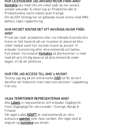
HUR LICENSIERAR JAG ANVÄND MUSIK FRÅN AMG?
Kontakta
oss med info om vilket spår du har använt,
antalet sekunder & vilken typ av Produktion det är.
Produktionens namn måste även framgå.
Om du/Ditt företag har en gällande musik licens med AMG
behövs ingen rapportering.
HUR MYCKET KOSTAR DET ATT ANVÄNDA MUSIK FRÅN
AMG?
Priset per spår, produktion eller via månads/kvartals/års
licens är helt baserat på var musiken är placerad (dvs
vilket media) samt hur mycket musik du använt. Vi
erbjuder licensiering efter dina önskemål och behov.
Fyll enkelt i formuläret
Kontakta
så återkommer vi med
med ett pris till dig baserat på dina önskemål under
dagen. Vi tål att jämföras...
HUR FÅR JAG ACCESS TILL AMG´s MUSIK?
Teckna upp dig på ett online konto
HÄR
så får du kort
därefter ett Välkomst mail med instruktioner/ vägledning
från oss.
VILKA TERRITORIER REPRESENTERAR AMG?
Alla
Labels
vi representerar och erbjuder tillgång till-
finns tillgängliga för våra kunder i Sverige, Norge &
Finland.
Vår egen Label
ADAPT
är representerad av våra
exklusiva
agenter
över hela världen. Om inget land är
angivet-vg
kontakta
oss direkt.