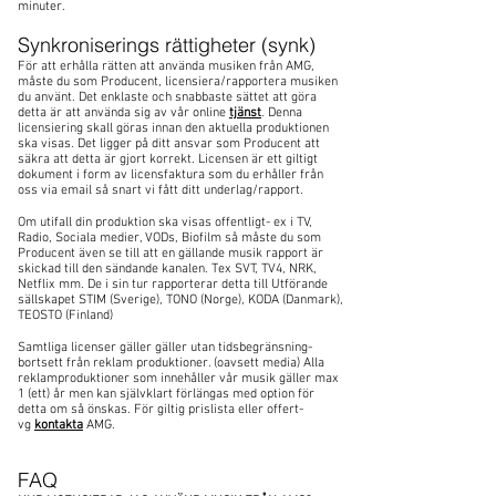
minuter.
Synkroniserings rättigheter (synk)
För att erhålla rätten att använda musiken från AMG,
måste du som Producent, licensiera/rapportera musiken
du använt. Det enklaste och snabbaste sättet att göra
detta är att använda sig av vår online
tjänst
. Denna
licensiering skall göras innan den aktuella produktionen
ska visas. Det ligger på ditt ansvar som Producent att
säkra att detta är gjort korrekt. Licensen är ett giltigt
dokument i form av licensfaktura som du erhåller från
oss via email så snart vi fått ditt underlag/rapport.
Om utifall din produktion ska visas offentligt- ex i TV,
Radio, Sociala medier, VODs, Biofilm så måste du som
Producent även se till att en gällande musik rapport är
skickad till den sändande kanalen. Tex SVT, TV4, NRK,
Netflix mm. De i sin tur rapporterar detta till Utförande
sällskapet STIM (Sverige), TONO (Norge), KODA (Danmark),
TEOSTO (Finland)
Samtliga licenser gäller gäller utan tidsbegränsning-
bortsett från reklam produktioner. (oavsett media) Alla
reklamproduktioner som innehåller vår musik gäller max
1 (ett) år men kan självklart förlängas med option för
detta om så önskas. För giltig prislista eller offert-
vg
kontakta
AMG.
FAQ