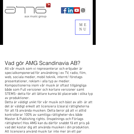
ME
NU
FAQ
Vad gör AMG Scandinavia AB?
All vår musik som vi representerar och erbjuder är
specialkomponerad för användning i ex TV, radio, film,
web, sociala medier, mobil teknik, internt/ företags
presentationer, reklam i alla typ av medier.
Kompositionerna inom vår musik är oftast tillgängliga
både som Full versioner och kortare versioner samt
STEMS- detta för att lättare kunna bli placerade i olika typ
av produktioner.
Detta är väldigt unikt för vår musik och bäst av allt- är att
det är väldigt enkelt att licensiera (cleara) rättigheterna
för att få använda musiken. Detta beror på att vi alltid
kontrollerar 100% av samtliga rättigheter-dvs både
Master & Publishing rights. (Inspelnings och Förlags
rättigheter) Hos AMG kan du därför snabbt få ett pris på
vad det kostar dig att använda musiken i din produktion.
Att licensiera använd musik tar inte mer än ett par