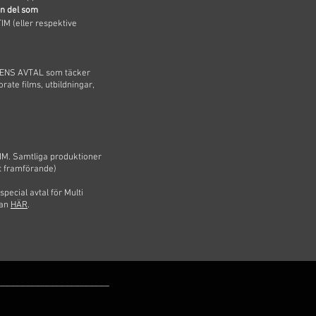
in del som
M (eller respektive
ICENS AVTAL
som täcker
ate films, utbildningar,
IM. Samtliga produktioner
gt framförande)
pecial avtal för Multi
gan
HÄR
.
_______________________