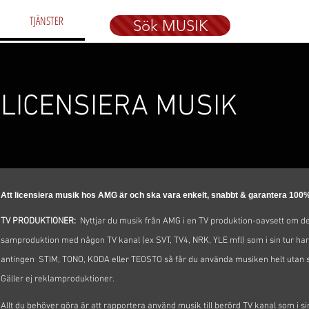
TJÄNSTER
Sök MUSIK
LICENSIERA MUSIK
Att licensiera musik hos AMG är och ska vara enkelt, snabbt & garantera 100% l
TV PRODUKTIONER:
Nyttjar du musik från AMG i en TV produktion-oavsett om den
samproduktion med någon TV kanal (ex SVT, TV4, NRK, YLE mfl) som i sin tur har
antingen STIM, TONO, KODA eller TEOSTO så får du använda musiken helt utan 
Gäller ej reklamproduktioner.
Allt du behöver göra är att rapportera använd musik till berörd TV kanal som i sin 