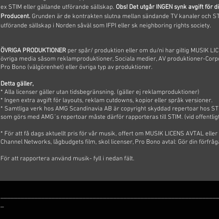
ex STIM eller gällande utförande sällskap.
Obs! Det utgår INGEN synk avgift för d
Producent
.
Grunden är de kontrakten slutna mellan sändande TV kanaler och STI
utförande sällskap i Norden såväl som IFPI eller sk neighboring rights society.
ÖVRIGA PRODUKTIONER
per spår/ produktion eller om du/ni har giltig MUSIK L
övriga media såsom reklamproduktioner, Sociala medier, AV produktioner-Corpor
Pro Bono (välgörenhet) eller övriga typ av produktioner.
Detta gäller,
* Alla licenser gäller utan tidsbegränsning. (gäller ej reklamproduktioner)
* Ingen extra avgift för layouts, reklam cutdowns, kopior eller språk versioner.
* Samtliga verk hos AMG Scandinavia AB är copyright skyddad repertoar hos ST
som görs med AMG´s repertoar måste därför rapporteras till STIM. (vid offentli
* För att få dags aktuellt pris för vår musik, offert om MUSIK LICENS AVTAL eller s
Channel Networks, lågbudgets film, skol licenser, Pro Bono avtal
: Gör din förfrå
För att rapportera använd musik- fyll i nedan fält.
_______________________________________________________________
_